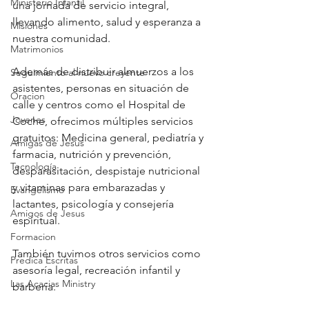
Ministerio Infantil
una jornada de servicio integral, 
llevando alimento, salud y esperanza a 
Misiones
nuestra comunidad.
Matrimonios
Además de distribuir almuerzos a los 
Seguimiento al nuevo creyente
asistentes, personas en situación de 
Oracion
calle y centros como el Hospital de 
Jovenes
Coche, ofrecimos múltiples servicios 
gratuitos: Medicina general, pediatría y 
Amigas de Jesus
farmacia, nutrición y prevención, 
Tecnología
desparasitación, despistaje nutricional 
y vitaminas para embarazadas y 
Evangelismo
lactantes, psicología y consejería 
Amigos de Jesus
espiritual.
Formacion
También tuvimos otros servicios como 
Predica Escritas
asesoría legal, recreación infantil y 
Las Acacias Ministry
barbería.