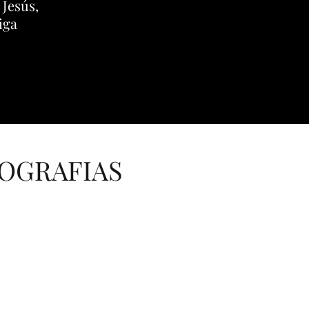
 Jesús,
iga
TOGRAFIAS