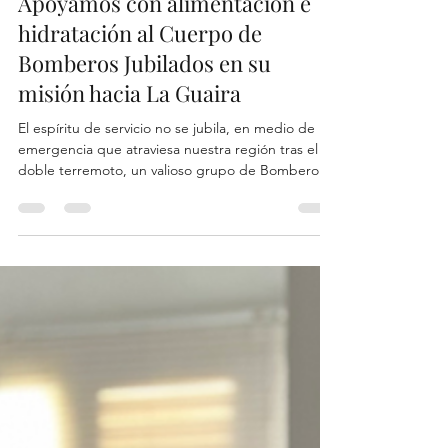
3 jul
1 min de lectura
Las Acacias Ministry
Apoyamos con alimentación e
hidratación al Cuerpo de
Bomberos Jubilados en su
misión hacia La Guaira
El espíritu de servicio no se jubila, en medio de la
emergencia que atraviesa nuestra región tras el
doble terremoto, un valioso grupo de Bomberos
Jubilados ha decidido dar un paso al frente de
manera voluntaria, activándose para bajar al
estado La Guaira a apoyar en las labores de
rescate, socorro y evaluación de daños.
Reconociendo su invaluable entrega y la exigencia
física de su labor, nos movilizamos de inmediato