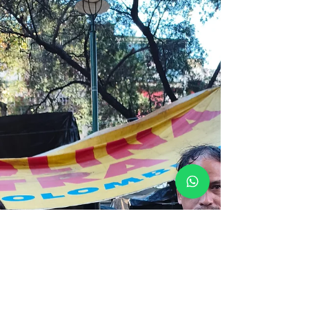
Tras la emergencia generada por el doble
terremoto en Caracas, la respuesta solidaria de la
ciudadanía no se ha hecho esperar. Gracias al
esfuerzo conjunto de voluntarios, aliados y las
donaciones recibidas en nuestro centro de
acopio, se llevó a cabo una importante entrega de
insumos de primera necesidad a la Fundación
Huellas al Corazón, una organización aliada que
trabaja directamente en la atención de las familias
que resultaron damnificadas por los sismos. El
cargamento