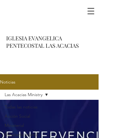
IGLESIA EVANGELICA
PENTECOSTAL LAS ACACIAS
Noticias
Las Acacias Ministry
Todas las noticias
Acción Social
Ministerial
Ministerio Infantil