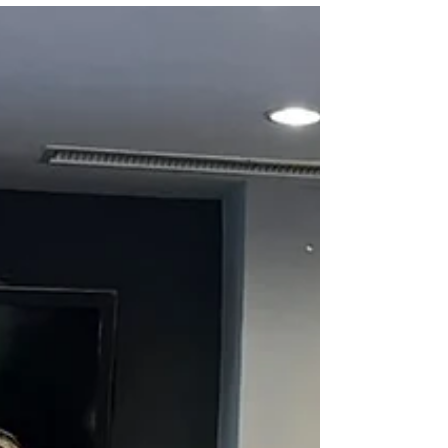
con total éxito el taller online titulado
"Intervenciones a corto plazo para el Trauma
Agudo", una iniciativa de formación especializada
dirigida exclusivamente a profesionales de la salud
que se encuentran brindando soporte en la
primera línea de