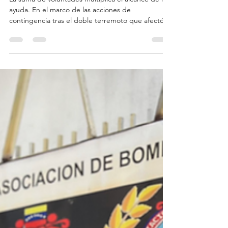
alimentos e hidratación a La
Guaira
La suma de voluntades multiplica el alcance de la
ayuda. En el marco de las acciones de
contingencia tras el doble terremoto que afectó a
la región capital y sus zonas de influencia, nos
unimos estratégicamente con la organización
internacional Operation Blessing para coordinar
una jornada de asistencia alimentaria destinada a
las familias afectadas en el estado La Guaira. Esta
labor conjunta demostró el poder del trabajo en
equipo y la eficiencia logística en momentos de cri