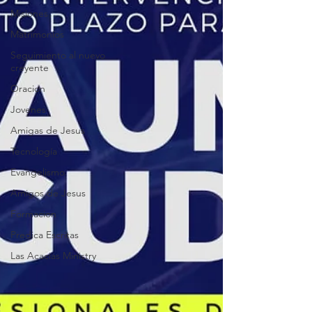
Misiones
Matrimonios
Seguimiento al nuevo
creyente
Oracion
Jovenes
Amigas de Jesus
Tecnología
Evangelismo
Amigos de Jesus
Formacion
Predica Escritas
Las Acacias Ministry