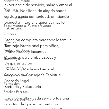
Ministerio Infantil
experiencia de servicio, salud y amor al 
Misiones
prójimo. Nos llena de alegría haber 
servido a esta comunidad, brindando 
Matrimonios
bienestar integral a quienes más lo 
Seguimiento al nuevo creyente
necesitan.
Oracion
Atención completa para toda la familia:
Jovenes
Tamizaje Nutricional para niños, 
Amigas de Jesus
embarazadas y lactantes 
Vitaminas para embarazadas y 
Tecnología
Desparasitación
Evangelismo
Pediatría y Medicina General 
Psicología y Consejería Espiritual
Amigos de Jesus
Asesoría Legal
Formacion
Barbería y Peluquería
Predica Escritas
Cada consulta y cada servicio fue una 
Las Acacias Ministry
oportunidad para compartir un 