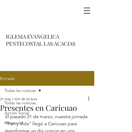
IGLESIA EVANGELICA
PENTECOSTAL LAS ACACIAS
Entrada
Todas las noticias
31 may
1 min de lectura
Todas las noticias
Presentes en Caricuao
Acción Social
El pasado 21 de marzo, nuestra jornada 
Ministerial
"Pan y Vida" llegó a Caricuao para 
transformar un día común en una 