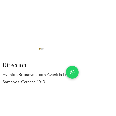
Direccion
Avenida Roosevelt, con Avenida Los
Samanes, Caracas 1040
Obedeciendo el mandato
El Gozo de Recibi
Contacto
del bautismo
Nuevos Creyent
0212-213-70-77
WhatsApp