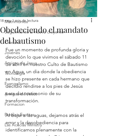
Ministerio Infantil
Misiones
18 may
1 min de lectura
Matrimonios
Obedeciendo el mandato
Seguimiento al nuevo creyente
del bautismo
Oracion
Fue un momento de profunda gloria y 
Jovenes
devoción lo que vivimos el sábado 11 
Amigas de Jesus
de abril en nuestro Culto de Bautismo 
en Agua, un día donde la obediencia 
Tecnología
se hizo presente en cada hermano que 
Evangelismo
decidió rendirse a los pies de Jesús 
para dar testimonio de su 
Amigos de Jesus
transformación. 
Formacion
Predica Escritas
Al bajar a las aguas, dejamos atrás el 
error y la desobediencia para 
Las Acacias Ministry
identificarnos plenamente con la 