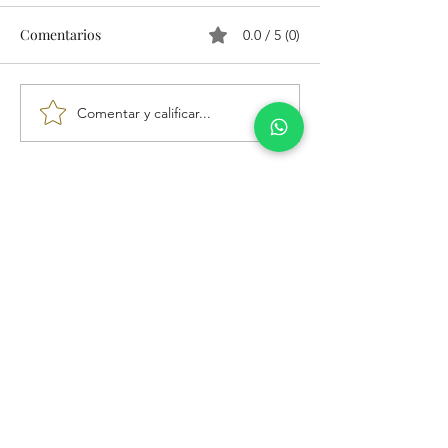
Comentarios
0.0 / 5 (0)
Comentar y calificar...
Direccion
Avenida Roosevelt, con Avenida Los
Samanes, Caracas 1040
Contacto
0212-213-70-77
WhatsApp
Servicios