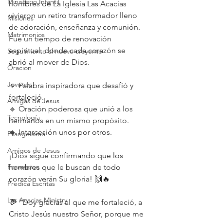
Ministerio Infantil
hombres de La Iglesia Las Acacias 
vivieron un retiro transformador lleno 
Misiones
de adoración, enseñanza y comunión. 
Matrimonios
Fue un tiempo de renovación 
espiritual, donde cada corazón se 
Seguimiento al nuevo creyente
abrió al mover de Dios.
Oracion
Jovenes
🔹 Palabra inspiradora que desafió y 
fortaleció.
Amigas de Jesus
🔹 Oración poderosa que unió a los 
Tecnología
hermanos en un mismo propósito.
🔹 Intercesión unos por otros.
Evangelismo
Amigos de Jesus
¡Dios sigue confirmando que los 
Formacion
hombres que le buscan de todo 
corazón verán Su gloria! 🙌🔥
Predica Escritas
Las Acacias Ministry
💬 "Doy gracias al que me fortaleció, a 
Cristo Jesús nuestro Señor, porque me 