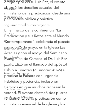
Ministerio Infantil
dirigida por el Dr. Luis Paz, el evento 
abordó los desafíos actuales del 
Misiones
ministerio de la predicación desde una 
Matrimonios
perspectiva bíblica y práctica.
Seguimiento al nuevo creyente
En el marco de la conferencia "La 
Oracion
Predicación y sus Retos ante el Mundo 
Jovenes
Contemporáneo", celebrada el pasado 
sábado 26 de mayo, en la Iglesia Las 
Amigas de Jesus
Acacias y con el apoyo del Seminario 
Tecnología
Evangélico de Caracas, el Dr. Luis Paz 
profundizó en el llamado del apóstol 
Evangelismo
Pablo a Timoteo (2 Timoteo 4:1–5) a 
Amigos de Jesus
predicar la Palabra con urgencia, 
Formacion
fidelidad y paciencia, incluso en 
tiempos en que muchos rechazan la 
Predica Escritas
verdad. El evento destacó dos pilares 
Las Acacias Ministry
fundamentales: la predicación como 
ministerio esencial de la iglesia y los 