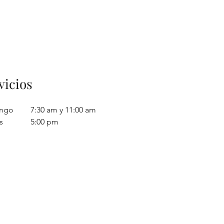
vicios
ngo
7:30 am y 11:00 am
s
5:00 pm