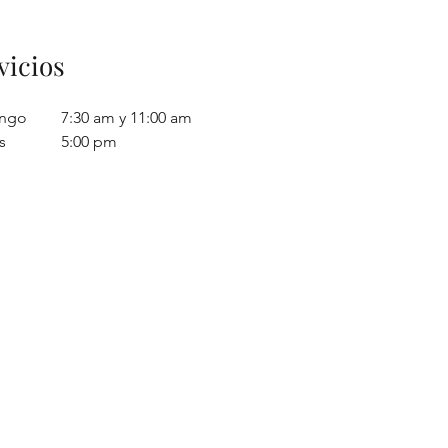
vicios
ngo
7:30 am y 11:00 am
s
5:00 pm