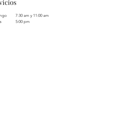
vicios
ngo
7:30 am y 11:00 am
s
5:00 pm