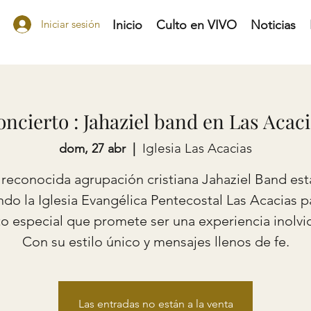
Iniciar sesión
Inicio
Culto en VIVO
Noticias
ncierto : Jahaziel band en Las Acac
Iglesia Las Acacias
dom, 27 abr
  |  
 reconocida agrupación cristiana Jahaziel Band est
ando la Iglesia Evangélica Pentecostal Las Acacias p
o especial que promete ser una experiencia inolvi
Con su estilo único y mensajes llenos de fe.
Las entradas no están a la venta