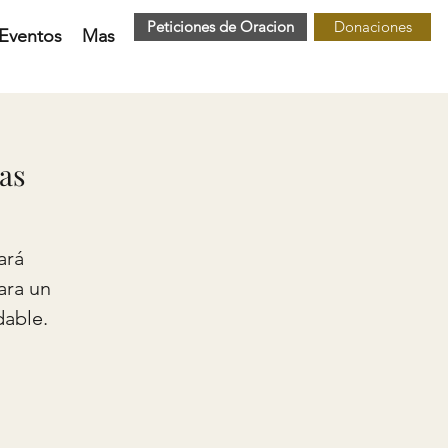
Peticiones de Oracion
Donaciones
Eventos
Mas
ias
ará
ara un
dable.