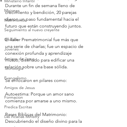
Ministerio Infantil
Durante un fin de semana lleno de 
Misiones
crecimiento y bendición, 20 parejas 
dieron un paso fundamental hacia el 
Matrimonios
futuro que están construyendo juntos. 
Seguimiento al nuevo creyente
Oracion
El Taller Prematrimonial fue más que 
una serie de charlas; fue un espacio de 
Jovenes
conexión profunda y aprendizaje 
Amigas de Jesus
mutuo, diseñado para edificar una 
relación sobre una base sólida.
Tecnología
Evangelismo
Se enfocaron en pilares como:
Amigos de Jesus
Autoestima: Porque un amor sano 
Formacion
comienza por amarse a uno mismo.
Predica Escritas
Bases Bíblicas del Matrimonio: 
Las Acacias Ministry
Descubriendo el diseño divino para la 