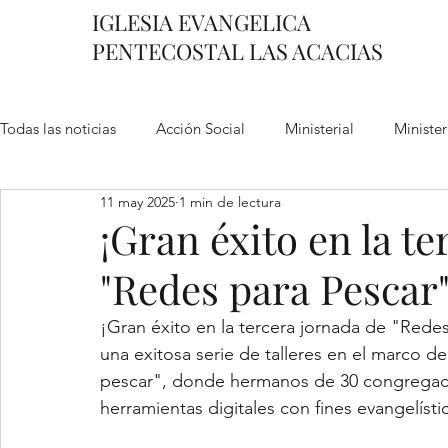
IGLESIA EVANGELICA
PENTECOSTAL LAS ACACIAS
Todas las noticias
Acción Social
Ministerial
Minister
11 may 2025
1 min de lectura
Seguimiento al nuevo creyente
Oracion
Jovenes
¡Gran éxito en la t
"Redes para Pescar"
Amigos de Jesus
Formacion
Predica Escritas
¡Gran éxito en la tercera jornada de "Redes
una exitosa serie de talleres en el marco de
pescar", donde hermanos de 30 congregacio
herramientas digitales con fines evangelísti