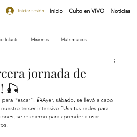
Iniciar sesión
Inicio
Culto en VIVO
Noticias
io Infantil
Misiones
Matrimonios
Amigas de Jesus
Tecnología
Evangelismo
ercera jornada de
! 🎣
Las Acacias Ministry
 para Pescar"! 🎣Ayer, sábado, se llevó a cabo 
 nuestro tercer intensivo "Usa tus redes para 
nes, se reunieron para aprender a usar 
cos.