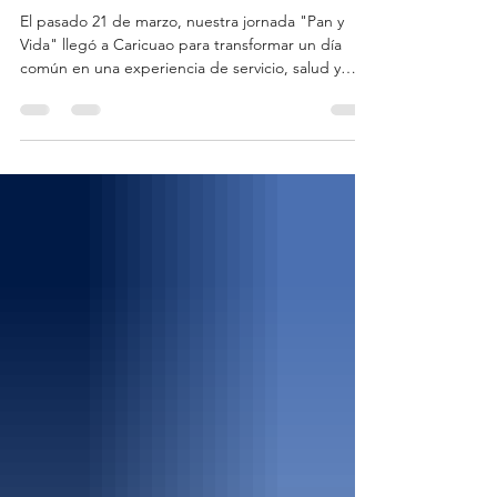
Acción Social
Presentes en Caricuao
El pasado 21 de marzo, nuestra jornada "Pan y
Vida" llegó a Caricuao para transformar un día
común en una experiencia de servicio, salud y
amor al prójimo. Nos llena de alegría haber
servido a esta comunidad, brindando bienestar
integral a quienes más lo necesitan. Atención
completa para toda la familia: Tamizaje Nutricional
para niños, embarazadas y lactantes Vitaminas
para embarazadas y Desparasitación Pediatría y
Medicina General Psicología y Consejería Espiritual
Asesoría