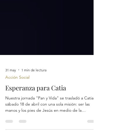
31 may
1 min de lectura
Acción Social
Esperanza para Catia
Nuestra jornada "Pan y Vida" se trasladó a Catia el
sábado 18 de abril con una sola misión: ser las
manos y los pies de Jesús en medio de la
comunidad. Más que números, fueron historias de